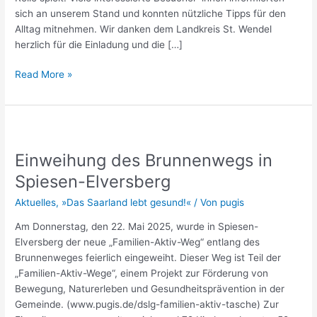
sich an unserem Stand und konnten nützliche Tipps für den
Alltag mitnehmen. Wir danken dem Landkreis St. Wendel
herzlich für die Einladung und die […]
Read More »
Einweihung
des
Einweihung des Brunnenwegs in
Brunnenwegs
in
Spiesen-Elversberg
Spiesen-
Aktuelles
,
»Das Saarland lebt gesund!«
/ Von
pugis
Elversberg
Am Donnerstag, den 22. Mai 2025, wurde in Spiesen-
Elversberg der neue „Familien-Aktiv-Weg“ entlang des
Brunnenweges feierlich eingeweiht. Dieser Weg ist Teil der
„Familien-Aktiv-Wege“, einem Projekt zur Förderung von
Bewegung, Naturerleben und Gesundheitsprävention in der
Gemeinde. (www.pugis.de/dslg-familien-aktiv-tasche) Zur