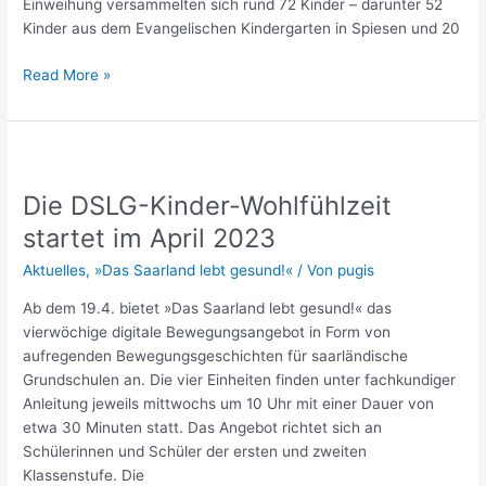
Einweihung versammelten sich rund 72 Kinder – darunter 52
Kinder aus dem Evangelischen Kindergarten in Spiesen und 20
Read More »
Die
DSLG-
Die DSLG-Kinder-Wohlfühlzeit
Kinder-
Wohlfühlzeit
startet im April 2023
startet
Aktuelles
,
»Das Saarland lebt gesund!«
/ Von
pugis
im
April
Ab dem 19.4. bietet »Das Saarland lebt gesund!« das
2023
vierwöchige digitale Bewegungsangebot in Form von
aufregenden Bewegungsgeschichten für saarländische
Grundschulen an. Die vier Einheiten finden unter fachkundiger
Anleitung jeweils mittwochs um 10 Uhr mit einer Dauer von
etwa 30 Minuten statt. Das Angebot richtet sich an
Schülerinnen und Schüler der ersten und zweiten
Klassenstufe. Die