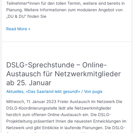
Teilnehmer*innen für den tollen Termin, weitere sind bereits in
Planung. Weitere Informationen zum modularen Angebot von
„DU & DU“ finden Sie
Read More »
DSLG-
Sprechstunde
DSLG-Sprechstunde – Online-
–
Online-
Austausch für Netzwerkmitglieder
Austausch
ab 25. Januar
für
Netzwerkmitglieder
Aktuelles
,
»Das Saarland lebt gesund!«
/ Von
pugis
ab
Mittwoch, 11. Januar 2023 Freier Austausch im Netzwerk Die
25.
DSLG-Koordinierungsstelle lädt alle Netzwerkmitglieder
Januar
herzlich zum offenen Online-Austausch ein. Die DSLG-
Projektleitung präsentiert Ihnen die neuesten Entwicklungen im
Netzwerk und gibt Einblicke in laufende Planungen. Die DSLG-