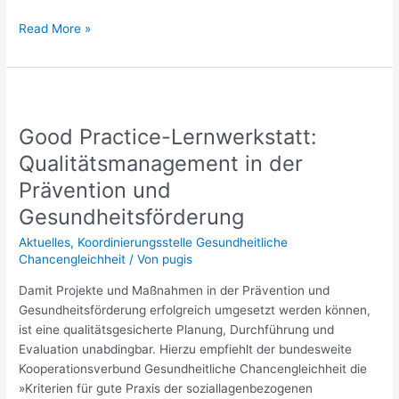
Read More »
Good
Practice-
Good Practice-Lernwerkstatt:
Lernwerkstatt:
Qualitätsmanagement
Qualitätsmanagement in der
in
Prävention und
der
Gesundheitsförderung
Prävention
und
Aktuelles
,
Koordinierungsstelle Gesundheitliche
Gesundheitsförderung
Chancengleichheit
/ Von
pugis
Damit Projekte und Maßnahmen in der Prävention und
Gesundheitsförderung erfolgreich umgesetzt werden können,
ist eine qualitätsgesicherte Planung, Durchführung und
Evaluation unabdingbar. Hierzu empfiehlt der bundesweite
Kooperationsverbund Gesundheitliche Chancengleichheit die
»Kriterien für gute Praxis der soziallagenbezogenen