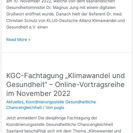
am 10. November 2022, welche von dem saarländischen
2022
Gesundheitsminister Dr. Magnus Jung mit einem digitalen
Grußwort eröffnet wurde. Danach hielt der Referent Dr. med.
Christian Schulz von KLUG-Deutsche Allianz Klimawandel und
Gesundheit e.V. einen
Read More »
KGC-
Fachtagung
KGC-Fachtagung „Klimawandel und
„Klimawandel
und
Gesundheit“ – Online-Vortragsreihe
Gesundheit“
im November 2022
–
Online-
Aktuelles
,
Koordinierungsstelle Gesundheitliche
Vortragsreihe
Chancengleichheit
/ Von
pugis
im
Jetzt anmelden! Die diesjährige Fachtagung der
November
Koordinierungsstelle Gesundheitliche Chancengleichheit
2022
Saarland beschäftigt sich mit dem Thema „Klimawandel und