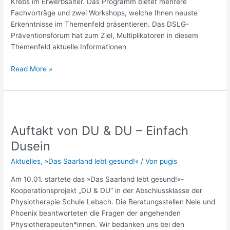
Krebs im Erwerbsalter. Das Programm bietet mehrere
Fachvorträge und zwei Workshops, welche Ihnen neuste
Erkenntnisse im Themenfeld präsentieren. Das DSLG-
Präventionsforum hat zum Ziel, Multiplikatoren in diesem
Themenfeld aktuelle Informationen
Read More »
Auftakt
von
Auftakt von DU & DU – Einfach
DU
&
Dusein
DU
Aktuelles
,
»Das Saarland lebt gesund!«
/ Von
pugis
–
Einfach
Am 10.01. startete das »Das Saarland lebt gesund!«-
Dusein
Kooperationsprojekt „DU & DU“ in der Abschlussklasse der
Physiotherapie Schule Lebach. Die Beratungsstellen Nele und
Phoenix beantworteten die Fragen der angehenden
Physiotherapeuten*innen. Wir bedanken uns bei den