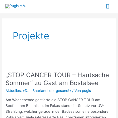
Zum
Hau
Inhalt
springen
Projekte
„STOP
CANCER
„STOP CANCER TOUR – Hautsache
TOUR
–
Sommer“ zu Gast am Bostalsee
Hautsache
Aktuelles
,
»Das Saarland lebt gesund!«
/ Von
pugis
Sommer“
zu
Am Wochenende gastierte die STOP CANCER TOUR am
Gast
Seefest am Bostalsee. Im Fokus stand der Schutz vor UV-
am
Strahlung, welcher gerade in der Badesaison eine besondere
Bostalsee
Rolle spielt. Viele interessierte Besucher*innen informierten