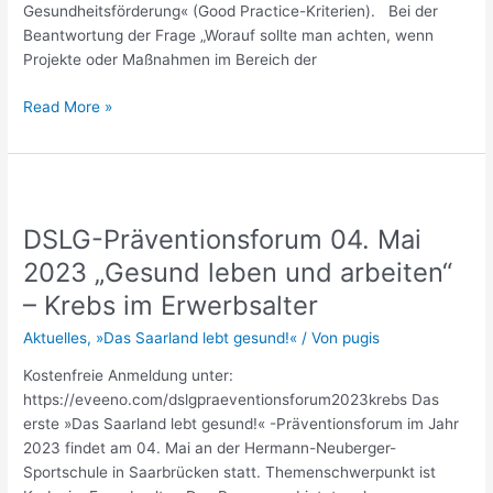
Gesundheitsförderung« (Good Practice-Kriterien). Bei der
Beantwortung der Frage „Worauf sollte man achten, wenn
Projekte oder Maßnahmen im Bereich der
Read More »
DSLG-
Präventionsforum
DSLG-Präventionsforum 04. Mai
04.
Mai
2023 „Gesund leben und arbeiten“
2023
– Krebs im Erwerbsalter
„Gesund
leben
Aktuelles
,
»Das Saarland lebt gesund!«
/ Von
pugis
und
Kostenfreie Anmeldung unter:
arbeiten“
https://eveeno.com/dslgpraeventionsforum2023krebs Das
–
erste »Das Saarland lebt gesund!« -Präventionsforum im Jahr
Krebs
2023 findet am 04. Mai an der Hermann-Neuberger-
im
Sportschule in Saarbrücken statt. Themenschwerpunkt ist
Erwerbsalter