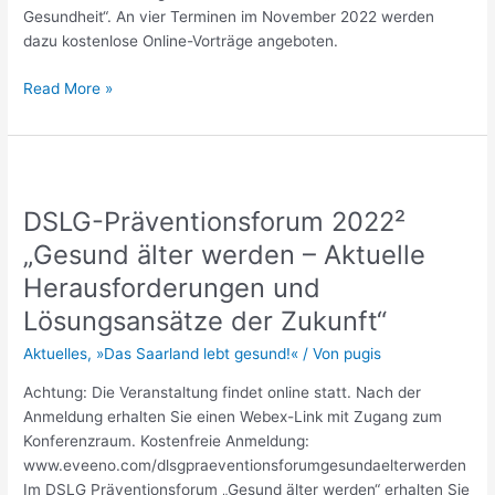
Gesundheit“. An vier Terminen im November 2022 werden
dazu kostenlose Online-Vorträge angeboten.
Read More »
DSLG-
Präventionsforum
DSLG-Präventionsforum 2022²
2022²
„Gesund
„Gesund älter werden – Aktuelle
älter
Herausforderungen und
werden
Lösungsansätze der Zukunft“
–
Aktuelle
Aktuelles
,
»Das Saarland lebt gesund!«
/ Von
pugis
Herausforderungen
und
Achtung: Die Veranstaltung findet online statt. Nach der
Lösungsansätze
Anmeldung erhalten Sie einen Webex-Link mit Zugang zum
der
Konferenzraum. Kostenfreie Anmeldung:
Zukunft“
www.eveeno.com/dlsgpraeventionsforumgesundaelterwerden
Im DSLG Präventionsforum „Gesund älter werden“ erhalten Sie