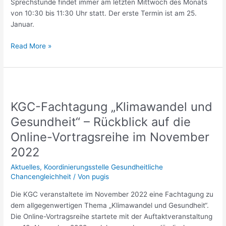
Sprechstunde findet immer am letzten Mittwoch des Monats
von 10:30 bis 11:30 Uhr statt. Der erste Termin ist am 25.
Januar.
Read More »
KGC-
Fachtagung
KGC-Fachtagung „Klimawandel und
„Klimawandel
und
Gesundheit“ – Rückblick auf die
Gesundheit“
Online-Vortragsreihe im November
–
2022
Rückblick
auf
Aktuelles
,
Koordinierungsstelle Gesundheitliche
die
Chancengleichheit
/ Von
pugis
Online-
Die KGC veranstaltete im November 2022 eine Fachtagung zu
Vortragsreihe
dem allgegenwertigen Thema „Klimawandel und Gesundheit“.
im
Die Online-Vortragsreihe startete mit der Auftaktveranstaltung
November