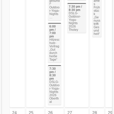
gesund
ame
!“
s
7:30 pm /
Outdoo
Früh
8:30 pm
r-Yoga-
stüc
DSLG-
Nights
k
Outdoor-
…
„Ge
Yoga-
nuss
Nights
trifft
6:00
2026
Ges
pm /
Tholey
und
7:00
heit“
pm
Hitzesc
hutz-
Vortrag
„Gut
durch
heiße
Tage“
7:30
pm /
8:30
pm
DSLG-
Outdoo
r-Yoga-
Nights
2026
Oberth
al
24
25
26
27
28
29