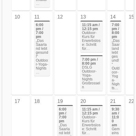
…
10
11
12
13
14
15
6:00
11:15 am /
7:00
pm /
12:15 pm
pm /
7:00
Outdoor-
8:00
pm
Kurs für
pm
„Das
Erwerbslos
„Das
Saarla
e: Schritt
Saar
nd lebt
für…
land
gesund
lebt
!“
ges
7:00 pm /
Outdoo
und!
8:00 pm
r-Yoga-
“
DSLG
Nights
Outd
Outdoor-
…
oor-
Yoga-
Yog
Nights
a-
Großrossel
Nigh
n
ts…
17
18
19
20
21
22
6:00
11:15 am /
9:30
pm /
12:15 pm
am /
7:00
Outdoor-
11:0
pm
Kurs für
0
„Das
Erwerbslos
am
Saarla
e: Schritt
Gem
nd lebt
für…
eins