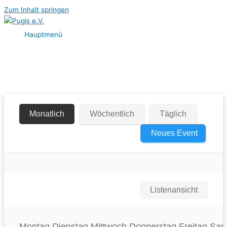
Zum Inhalt springen
Hauptmenü
Monatlich
Wöchentlich
Täglich
Neues Event
Listenansicht
Montag
Dienstag
Mittwoch
Donnerstag
Freitag
Sam