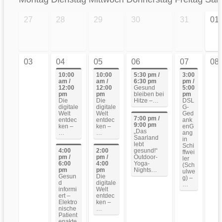
27
28
29
30
31
01
03
04
05
06
07
08
10:00
10:00
5:30 pm /
3:00
am /
am /
6:30 pm
pm /
12:00
12:00
Gesund
5:00
pm
pm
bleiben bei
pm
Die
Die
Hitze –…
DSL
digitale
digitale
G-
Welt
Welt
Ged
7:00 pm /
entdec
entdec
ank
9:00 pm
ken –
ken –
enG
„Das
…
…
ang
Saarland
in
lebt
Schi
4:00
2:00
gesund!“
ffwei
pm /
pm /
Outdoor-
ler
6:00
4:00
Yoga-
(Sch
pm
pm
Nights…
ulwe
Gesun
Die
g) –
d
digitale
…
informi
Welt
ert –
entdec
Elektro
ken –
nische
…
Patient
enakte