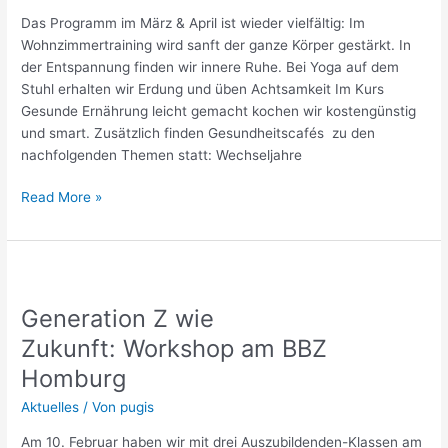
Unsere
Das Programm im März & April ist wieder vielfältig: Im
Online-
Wohnzimmertraining wird sanft der ganze Körper gestärkt. In
Angebote
der Entspannung finden wir innere Ruhe. Bei Yoga auf dem
für
Stuhl erhalten wir Erdung und üben Achtsamkeit Im Kurs
Erwerbslose
Gesunde Ernährung leicht gemacht kochen wir kostengünstig
im
und smart. Zusätzlich finden Gesundheitscafés zu den
März
nachfolgenden Themen statt: Wechseljahre
&
April
Read More »
Generation
Z
Generation Z wie
wie
Zukunft: Workshop am
Zukunft: Workshop am BBZ
BBZ
Homburg
Homburg
Aktuelles
/ Von
pugis
Am 10. Februar haben wir mit drei Auszubildenden-Klassen am