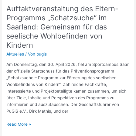
des
Auftaktveranstaltung des Eltern-
Eltern-
Programms
Programms „Schatzsuche“ im
„Schatzsuche“
Saarland: Gemeinsam für das
im
seelische Wohlbefinden von
Saarland:
Gemeinsam
Kindern
für
Aktuelles
/ Von
pugis
das
seelische
Am Donnerstag, den 30. April 2026, fiel am Sportcampus Saar
Wohlbefinden
der offizielle Startschuss für das Präventionsprogramm
von
„Schatzsuche – Programm zur Förderung des seelischen
Kindern
Wohlbefindens von Kindern“. Zahlreiche Fachkräfte,
Interessierte und Projektbeteiligte kamen zusammen, um sich
über Ziele, Inhalte und Perspektiven des Programms zu
informieren und auszutauschen. Der Geschäftsführer von
PuGiS e.V., Dirk Mathis, und der
Read More »