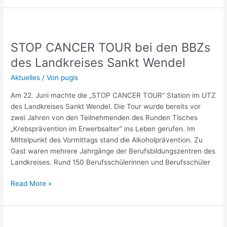
STOP
CANCER
STOP CANCER TOUR bei den BBZs
TOUR
bei
des Landkreises Sankt Wendel
den
Aktuelles
/ Von
pugis
BBZs
des
Am 22. Juni machte die „STOP CANCER TOUR“ Station im UTZ
Landkreises
des Landkreises Sankt Wendel. Die Tour wurde bereits vor
Sankt
zwei Jahren von den Teilnehmenden des Runden Tisches
Wendel
„Krebsprävention im Erwerbsalter“ ins Leben gerufen. Im
Mittelpunkt des Vormittags stand die Alkoholprävention. Zu
Gast waren mehrere Jahrgänge der Berufsbildungszentren des
Landkreises. Rund 150 Berufsschülerinnen und Berufsschüler
Read More »
Generation