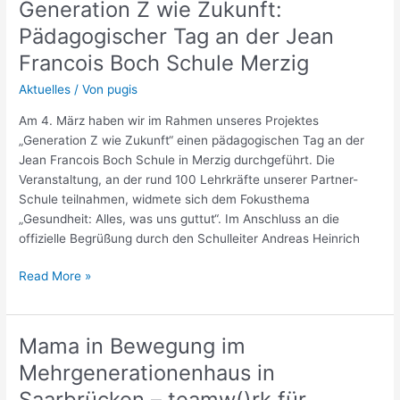
Generation Z wie Zukunft:
wie
Zukunft:
Pädagogischer Tag an der Jean
Pädagogischer
Francois Boch Schule Merzig
Tag
an
Aktuelles
/ Von
pugis
der
Am 4. März haben wir im Rahmen unseres Projektes
Jean
„Generation Z wie Zukunft“ einen pädagogischen Tag an der
Francois
Jean Francois Boch Schule in Merzig durchgeführt. Die
Boch
Veranstaltung, an der rund 100 Lehrkräfte unserer Partner-
Schule
Schule teilnahmen, widmete sich dem Fokusthema
Merzig
„Gesundheit: Alles, was uns guttut“. Im Anschluss an die
offizielle Begrüßung durch den Schulleiter Andreas Heinrich
Read More »
Mama in Bewegung im
Mama
in
Mehrgenerationenhaus in
Bewegung
Saarbrücken – teamw()rk für