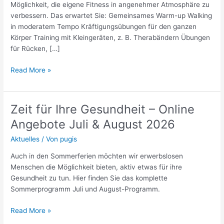
Möglichkeit, die eigene Fitness in angenehmer Atmosphäre zu
verbessern. Das erwartet Sie: Gemeinsames Warm-up Walking
in moderatem Tempo Kräftigungsübungen für den ganzen
Körper Training mit Kleingeräten, z. B. Therabändern Übungen
für Rücken, […]
Read More »
Zeit für Ihre Gesundheit – Online
Zeit
für
Angebote Juli & August 2026
Ihre
Aktuelles
/ Von
pugis
Gesundheit
–
Auch in den Sommerferien möchten wir erwerbslosen
Online
Menschen die Möglichkeit bieten, aktiv etwas für ihre
Angebote
Gesundheit zu tun. Hier finden Sie das komplette
Juli
Sommerprogramm Juli und August-Programm.
&
August
Read More »
2026