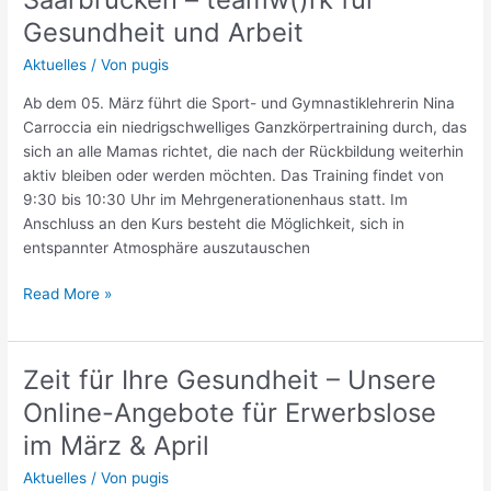
im
Mehrgenerationenhaus
Gesundheit und Arbeit
in
Aktuelles
/ Von
pugis
Saarbrücken
–
Ab dem 05. März führt die Sport- und Gymnastiklehrerin Nina
teamw()rk
Carroccia ein niedrigschwelliges Ganzkörpertraining durch, das
für
sich an alle Mamas richtet, die nach der Rückbildung weiterhin
Gesundheit
aktiv bleiben oder werden möchten. Das Training findet von
und
9:30 bis 10:30 Uhr im Mehrgenerationenhaus statt. Im
Arbeit
Anschluss an den Kurs besteht die Möglichkeit, sich in
entspannter Atmosphäre auszutauschen
Read More »
Zeit für Ihre Gesundheit – Unsere
Zeit
für
Online-Angebote für Erwerbslose
Ihre
im März & April
Gesundheit
–
Aktuelles
/ Von
pugis