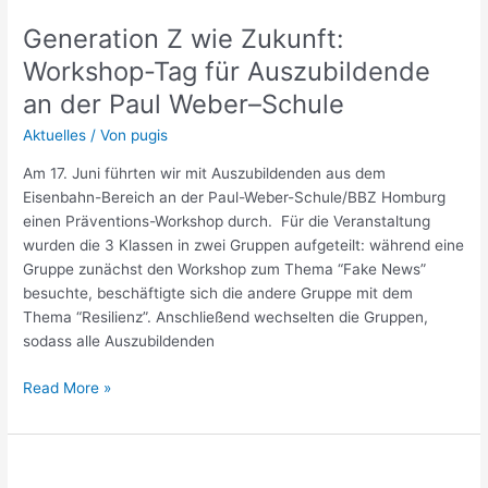
Z
Generation Z wie Zukunft:
wie
Zukunft:
Workshop-Tag für Auszubildende
Workshop-
an der Paul Weber–Schule
Tag
für
Aktuelles
/ Von
pugis
Auszubildende
Am 17. Juni führten wir mit Auszubildenden aus dem
an
Eisenbahn-Bereich an der Paul-Weber-Schule/BBZ Homburg
der
einen Präventions-Workshop durch. Für die Veranstaltung
Paul
wurden die 3 Klassen in zwei Gruppen aufgeteilt: während eine
Weber–
Gruppe zunächst den Workshop zum Thema “Fake News”
Schule
besuchte, beschäftigte sich die andere Gruppe mit dem
Thema “Resilienz”. Anschließend wechselten die Gruppen,
sodass alle Auszubildenden
Read More »
Auftaktveranstaltung