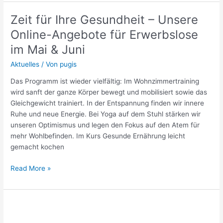
Zeit für Ihre Gesundheit – Unsere
Zeit
für
Online-Angebote für Erwerbslose
Ihre
im Mai & Juni
Gesundheit
–
Aktuelles
/ Von
pugis
Unsere
Das Programm ist wieder vielfältig: Im Wohnzimmertraining
Online-
wird sanft der ganze Körper bewegt und mobilisiert sowie das
Angebote
Gleichgewicht trainiert. In der Entspannung finden wir innere
für
Ruhe und neue Energie. Bei Yoga auf dem Stuhl stärken wir
Erwerbslose
unseren Optimismus und legen den Fokus auf den Atem für
im
mehr Wohlbefinden. Im Kurs Gesunde Ernährung leicht
Mai
gemacht kochen
&
Juni
Read More »
Generation
Z