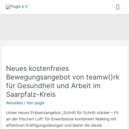
Zum
Hau
Inhalt
springen
Neues
kostenfreies
Neues kostenfreies
Bewegungsangebot
von
Bewegungsangebot von teamw()rk
teamw()rk
für Gesundheit und Arbeit im
für
Saarpfalz-Kreis
Gesundheit
und
Aktuelles
/ Von
pugis
Arbeit
im
Unser neues Präsenzangebot „Schritt für Schritt stärker – Fit
Saarpfalz-
an der frischen Luft“ für Erwerbslose kombiniert Walking mit
Kreis
effektiven Kräftigungsübungen und bietet die ideale