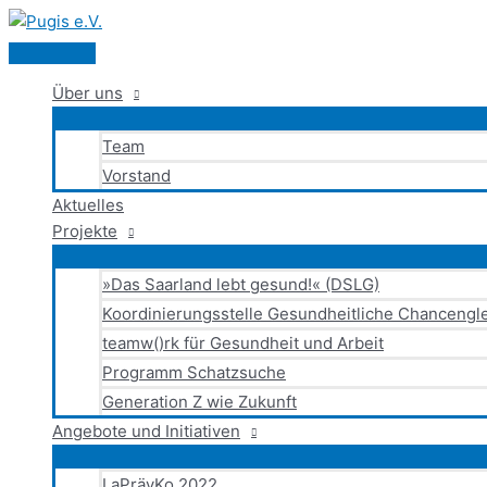
Hauptmenü
Zum
Inhalt
springen
Über uns
Team
Vorstand
Aktuelles
Projekte
»Das Saarland lebt gesund!« (DSLG)
Koordinierungsstelle Gesundheitliche Chancengle
teamw()rk für Gesundheit und Arbeit
Programm Schatzsuche
Generation Z wie Zukunft
Angebote und Initiativen
LaPrävKo 2022