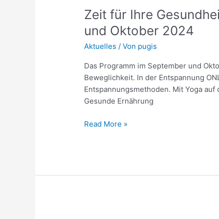
Zeit
Zeit für Ihre Gesundh
für
und Oktober 2024
Ihre
Aktuelles
/ Von
pugis
Gesundheit
–
Das Programm im September und Oktober
Unsere
Beweglichkeit. In der Entspannung ONL
Online-
Entspannungsmethoden. Mit Yoga auf de
Angebote
Gesunde Ernährung
für
Erwerbslose
Read More »
im
September
und
Oktober
2024