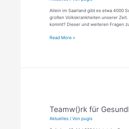
Neue
Allein im Saarland gibt es etwa 4000 Sc
Wege
großen Volkskrankheiten unserer Zeit.
in
kommt? Dieser und weiteren Fragen zu
der
Schlaganfallprävention
Read More »
am
13.06.2024
in
St.
Ingbert
Teamw()rk
für
Teamw()rk für Gesundh
Gesundheit
und
Aktuelles
/ Von
pugis
Arbeit
bringt