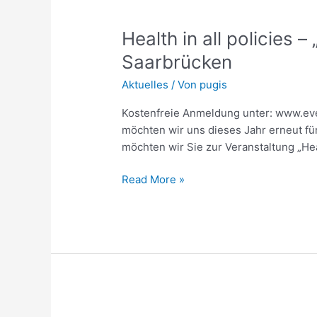
Health
in
Health in all policies
all
policies
Saarbrücken
–
Aktuelles
/ Von
pugis
„Sucht“
–
Kostenfreie Anmeldung unter: www.eve
Fachtagung
möchten wir uns dieses Jahr erneut fü
am
möchten wir Sie zur Veranstaltung „Hea
05.
September
Read More »
2024
in
Saarbrücken