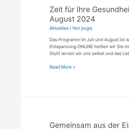
Zeit
Zeit für Ihre Gesundhe
für
August 2024
Ihre
Aktuelles
/ Von
pugis
Gesundheit
–
Das Programm im Juli und August ist w
Unsere
Entspannung ONLINE heißen wir Sie m
Online-
Stuhl lernen wir uns selbst und das L
Angebote
für
Read More »
Erwerbslose
im
Juli
und
August
2024
Gemeinsam
Gemeinsam aus der Ei