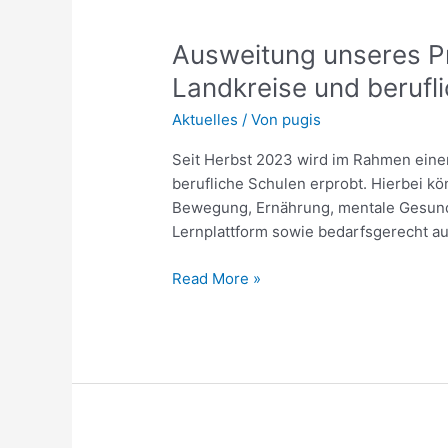
Ausweitung
unseres
Ausweitung unseres 
Projektes
GENERATION
Landkreise und berufl
Z
Aktuelles
/ Von
pugis
WIE
ZUKUNFT
Seit Herbst 2023 wird im Rahmen einer
auf
berufliche Schulen erprobt. Hierbei k
weitere
Bewegung, Ernährung, mentale Gesundh
Landkreise
Lernplattform sowie bedarfsgerecht a
und
berufliche
Read More »
Schulen
ab
dem
Schuljahr
2024/2025