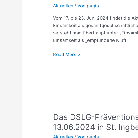
aus
Aktuelles
/ Von
pugis
der
Einsamkeit
Vom 17. bis 23. Juni 2024 findet die A
Einsamkeit als gesamtgesellschaftlic
versteht man überhaupt unter „Einsamk
Einsamkeit als „empfundene Kluft
Read More »
Das
Das DSLG-Präventions
DSLG-
13.06.2024 in St. Ingb
Präventionsforum
Aktuelles
/ Von
pugis
2024: