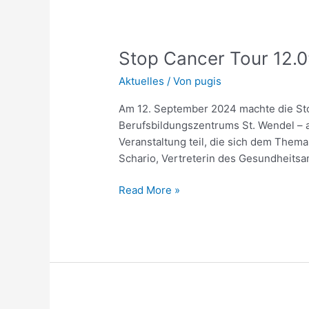
Stop
Cancer
Stop Cancer Tour 12.0
Tour
12.09.,
Aktuelles
/ Von
pugis
UTZ
Sankt
Am 12. September 2024 machte die Sto
Wendel
Berufsbildungszentrums St. Wendel –
Veranstaltung teil, die sich dem The
Schario, Vertreterin des Gesundheitsa
Read More »