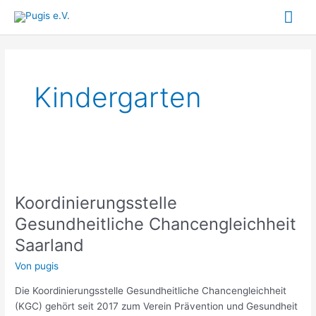
Zum
Hau
Inhalt
springen
Kindergarten
Koordinierungsstelle
Gesundheitliche
Koordinierungsstelle
Chancengleichheit
Saarland
Gesundheitliche Chancengleichheit
Saarland
Von
pugis
Die Koordinierungsstelle Gesundheitliche Chancengleichheit
(KGC) gehört seit 2017 zum Verein Prävention und Gesundheit