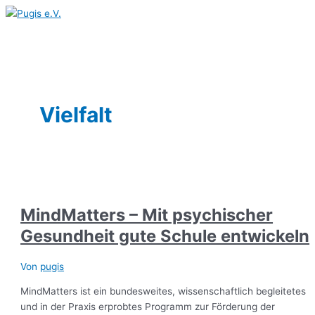
Hauptmenü
Zum
MindMatters
Inhalt
–
springen
Mit
psychischer
Gesundheit
gute
Schule
Vielfalt
entwickeln
MindMatters – Mit psychischer
Gesundheit gute Schule entwickeln
Von
pugis
MindMatters ist ein bundesweites, wissenschaftlich begleitetes
und in der Praxis erprobtes Programm zur Förderung der