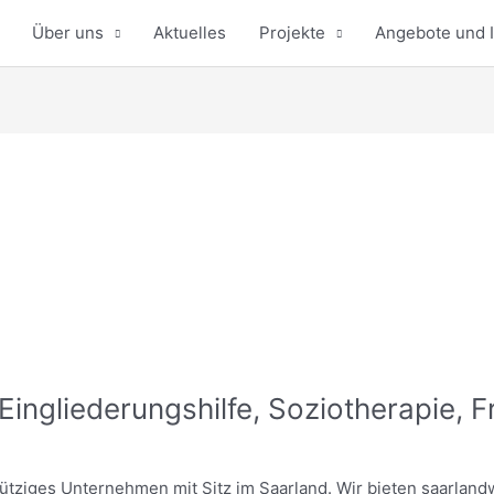
Über uns
Aktuelles
Projekte
Angebote und I
ngliederungshilfe, Soziotherapie, Fr
tziges Unternehmen mit Sitz im Saarland. Wir bieten saarlandw