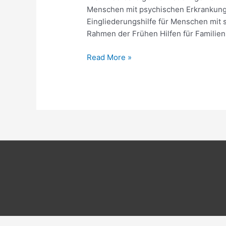
Eingliederungshilfe,
Menschen mit psychischen Erkrankunge
Soziotherapie,
Eingliederungshilfe für Menschen mit 
Frühe
Rahmen der Frühen Hilfen für Familien
Hilfen
Read More »