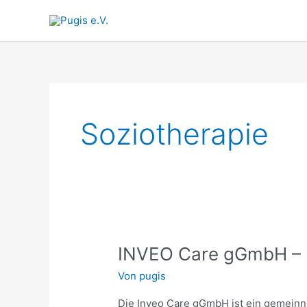
Zum
Inhalt
springen
Soziotherapie
INVEO
INVEO Care gGmbH – Ei
Care
Von
pugis
gGmbH
–
Die Inveo Care gGmbH ist ein gemeinnü