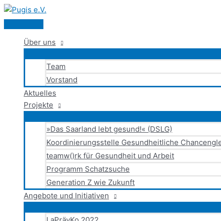
Hauptmenü
Zum
Inhalt
springen
Über uns
Team
Vorstand
Aktuelles
Projekte
»Das Saarland lebt gesund!« (DSLG)
Koordinierungsstelle Gesundheitliche Chancengle
teamw()rk für Gesundheit und Arbeit
Programm Schatzsuche
Generation Z wie Zukunft
Angebote und Initiativen
LaPrävKo 2022