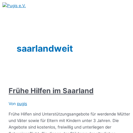
Hauptmenü
Zum
Frühe
UTS
AckerRacker
Saarländische
KISS
Aktivkreis
Koordinierungsstelle
INVEO
Anonyme
Kompetenzzentrum
Inhalt
Hilfen
–
–
Krebsgesellschaft
–
chronischer/
Inklusion
Care
Alkoholiker
Ehrenamt
springen
im
Krebs
Hände
e.V.
Kontakt-
psychosomatischer
gGmbH
St.Wendel
Saarland
im
in
und
Schmerz
–
Dialog
der
Informationsstelle
Eingliederungshilfe,
Erde,
für
Soziotherapie,
Gemüse
Selbsthilfe
Frühe
saarlandweit
im
im
Hilfen
Kopf
Saarland
Frühe Hilfen im Saarland
Von
pugis
Frühe Hilfen sind Unterstützungsangebote für werdende Mütter
und Väter sowie für Eltern mit Kindern unter 3 Jahren. Die
Angebote sind kostenlos, freiwillig und unterliegen der