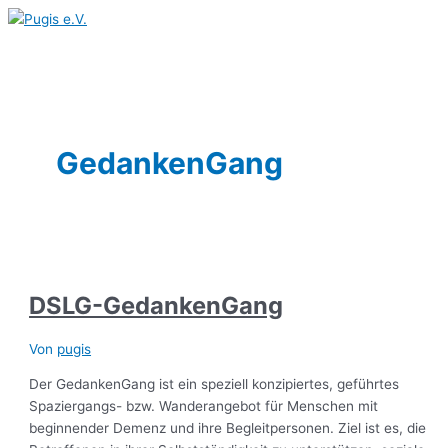
Hauptmenü
Zum
DSLG-
Inhalt
GedankenGang
springen
GedankenGang
DSLG-GedankenGang
Von
pugis
Der GedankenGang ist ein speziell konzipiertes, geführtes
Spaziergangs- bzw. Wanderangebot für Menschen mit
beginnender Demenz und ihre Begleitpersonen. Ziel ist es, die