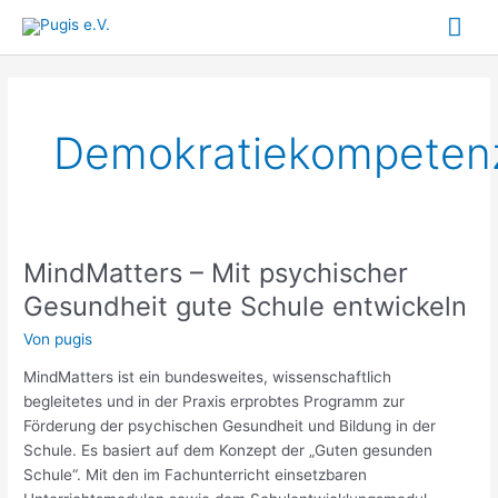
Zum
Hau
Inhalt
springen
Demokratiekompeten
MindMatters – Mit psychischer
MindMatters
–
Gesundheit gute Schule entwickeln
Mit
Von
pugis
psychischer
Gesundheit
MindMatters ist ein bundesweites, wissenschaftlich
gute
begleitetes und in der Praxis erprobtes Programm zur
Schule
Förderung der psychischen Gesundheit und Bildung in der
entwickeln
Schule. Es basiert auf dem Konzept der „Guten gesunden
Schule“. Mit den im Fachunterricht einsetzbaren