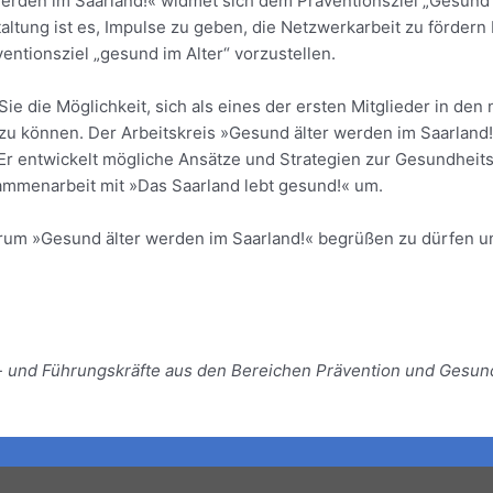
rden im Saarland!« widmet sich dem Präventionsziel „Gesund i
taltung ist es, Impulse zu geben, die Netzwerkarbeit zu förder
entionsziel „gesund im Alter“ vorzustellen.
ie die Möglichkeit, sich als eines der ersten Mitglieder in de
 zu können. Der Arbeitskreis »Gesund älter werden im Saarland!
Er entwickelt mögliche Ansätze und Strategien zur Gesundheit
sammenarbeit mit »Das Saarland lebt gesund!« um.
orum »Gesund älter werden im Saarland!« begrüßen zu dürfen u
ch- und Führungskräfte aus den Bereichen Prävention und Gesun