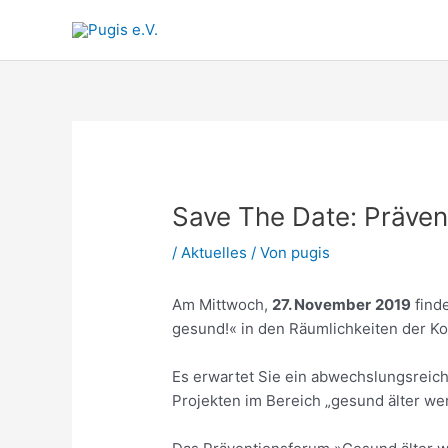
Zum
Inhalt
springen
Save The Date: Präven
/
Aktuelles
/ Von
pugis
Am Mittwoch,
27. November
2019
find
gesund!« in den Räumlichkeiten der K
Es erwartet Sie ein abwechslungsreic
Projekten im Bereich „gesund älter we