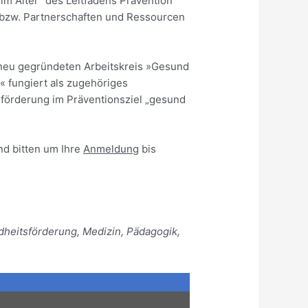
m Alter“ des Leitfadens Prävention
n bzw. Partnerschaften und Ressourcen
n neu gegründeten Arbeitskreis »Gesund
« fungiert als zugehöriges
sförderung im Präventionsziel „gesund
nd bitten um Ihre
Anmeldung
bis
dheitsförderung, Medizin, Pädagogik,