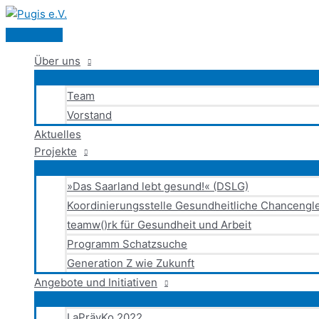
Hauptmenü
Zum
Inhalt
springen
Über uns
Team
Vorstand
Aktuelles
Projekte
»Das Saarland lebt gesund!« (DSLG)
Koordinierungsstelle Gesundheitliche Chancengle
teamw()rk für Gesundheit und Arbeit
Programm Schatzsuche
Generation Z wie Zukunft
Angebote und Initiativen
LaPrävKo 2022