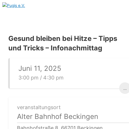
Hauptmenü
Zum
Inhalt
springen
Gesund bleiben bei Hitze – Tipps
und Tricks – Infonachmittag
Juni 11, 2025
3:00 pm / 4:30 pm
...
veranstaltungsort
Alter Bahnhof Beckingen
Bahnhofstraße 8, 66701 Beckingen