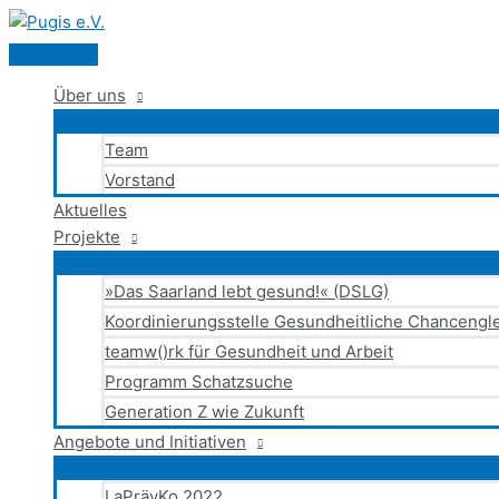
Hauptmenü
Zum
Inhalt
springen
Über uns
Team
Vorstand
Aktuelles
Projekte
»Das Saarland lebt gesund!« (DSLG)
Koordinierungsstelle Gesundheitliche Chancengle
teamw()rk für Gesundheit und Arbeit
Programm Schatzsuche
Generation Z wie Zukunft
Angebote und Initiativen
LaPrävKo 2022